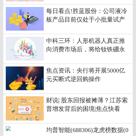
每日看点!胜蓝股份：公司液冷
板产品目前仅处于小批量试产
阶段
中科三环：人形机器人真正推
向消费市场后，将给钕铁硼永
磁材料行业和公司带来积极影
响
焦点资讯：央行将开展5000亿
元买断式逆回购操作
财说| 股东回报被摊薄？江苏索
普增发背后的困境|焦点快看
均普智能(688306)龙虎榜数据(0