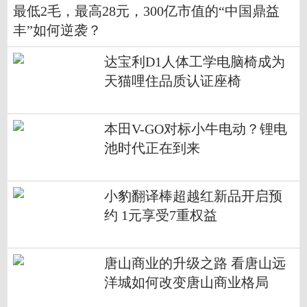
最低2毛，最高28元，300亿市值的“中国鼎益
丰”如何逆袭？
达宝利D1人体工学电脑椅成为
天猫哩住品质认证座椅
本田V-GO对标小牛电动？锂电
池时代正在到来
小豹翻译棒超越红新品开启预
约 1元享受7重权益
唐山商业的升级之路 看唐山远
洋城如何改变唐山商业格局