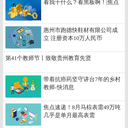
看我干什么？看黑板啊！|焦点
惠州市跑德快鞋材有限公司成
立 注册资本10万人民币
第41个教师节丨致敬贵州教育先贤
带着抗癌药坚守讲台7年的乡村
教师-快消息
焦点速递！8月马棕表需49万吨
几乎是单月最高表需