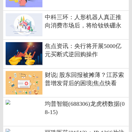
阶段
中科三环：人形机器人真正推
向消费市场后，将给钕铁硼永
磁材料行业和公司带来积极影
响
焦点资讯：央行将开展5000亿
元买断式逆回购操作
财说| 股东回报被摊薄？江苏索
普增发背后的困境|焦点快看
均普智能(688306)龙虎榜数据(0
8-15)