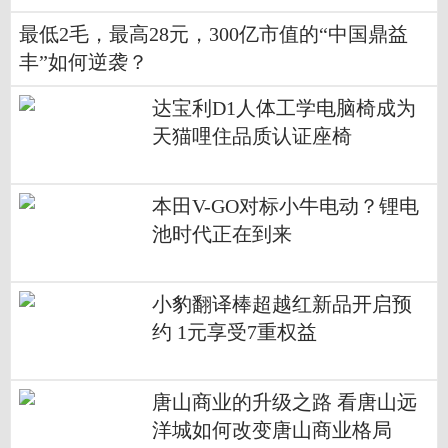
最低2毛，最高28元，300亿市值的“中国鼎益
丰”如何逆袭？
达宝利D1人体工学电脑椅成为
天猫哩住品质认证座椅
本田V-GO对标小牛电动？锂电
池时代正在到来
小豹翻译棒超越红新品开启预
约 1元享受7重权益
唐山商业的升级之路 看唐山远
洋城如何改变唐山商业格局