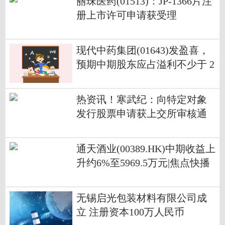
丽珠医药(01513)：JP-1366片注
册上市许可申请获受理
现代中药集团(01643)发盈喜，
预期中期股东应占溢利不少于 2
00万元 同比扭亏为盈-每日焦点
热资讯！寒武纪：向特定对象
发行股票申请获上交所审核通
过
通天酒业(00389.HK)中期收益上
升约6%至5969.5万元|焦点快播
无锡启光包装材料有限公司成
立 注册资本100万人民币