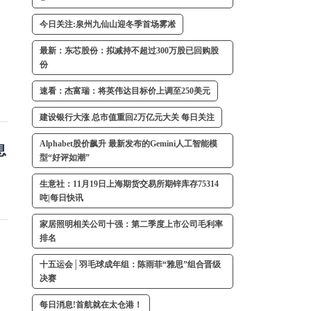
今日关注:泉州九仙山迎冬季首场雾凇
最新：东芯股份：拟减持不超过300万股已回购股
份
速看：杰富瑞：将英伟达目标价上调至250美元
建设银行大涨 总市值重回2万亿元大关 每日关注
Alphabet股价飙升 最新发布的Gemini人工智能模
息
型“好评如潮”
生意社：11月19日上海期货交易所期锌库存75314
吨|每日快讯
家居照明相关公司十强：第二季度上市公司毛利率
排名
十五运会│羽毛球成年组：陈雨菲“雅思”组合晋级
决赛
每日消息!首航就在太仓港！