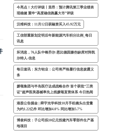
今亮点！大行评级丨里昂：预计腾讯第三季业绩表
现稳健 重申“高度确信跑赢大市”评级
汉维科技：11月12日获融资买入45.92万元
工信部重新划定明后年新能源汽车积分比例_每日
讯息
并
坏消息，76人队中锋乔尔·恩比德因膝伤缺席对阵凯
尔特人-信息
每日速讯：东方钽业：公司将严格履行信息披露义
务
媛颂集团与半岛医疗达成战略合作 首个获批“三类
证”超声医美器械率先上线媛颂直营体系 今日热闻
港股公告掘金 | 舜宇光学科技10月手机镜头出货量
为约1.22亿件 环比增加4.0% 同比增加5.7%
博俊科技：子公司拟10亿元投建汽车零部件生产基
地项目