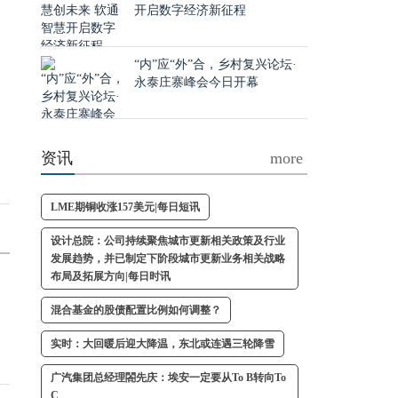
开启数字经济新征程
“内”应“外”合，乡村复兴论坛·
永泰庄寨峰会今日开幕
资讯
more
LME期铜收涨157美元|每日短讯
设计总院：公司持续聚焦城市更新相关政策及行业
发展趋势，并已制定下阶段城市更新业务相关战略
布局及拓展方向|每日时讯
混合基金的股债配置比例如何调整？
实时：大回暖后迎大降温，东北或连遇三轮降雪
广汽集团总经理閤先庆：埃安一定要从To B转向To
C