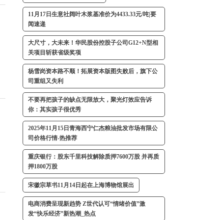
11月17日生意社阔叶木浆基准价为4433.33元/吨|要
闻速递
大尺寸，大未来！华民股份控股子公司G12+N型相
关项目斩获省级奖项
杨雪岗资本路不顺！拓展资本版图失败后，旗下公
司重组又失利
不要再把孩子的缺点无限放大，聚光灯效应告诉
你：其实孩子很优秀
2025年11月15日青海西宁仁杰粮油批发市场有限公
司价格行情-热推荐
重庆银行：股东千里科技解除质押7600万股 并再质
押1800万股
宋徽宗草书11月14日起在上海博物馆展出
电商消费呈现新趋势 Z世代认可“情绪价值”激
发“快乐经济”新热潮_热点