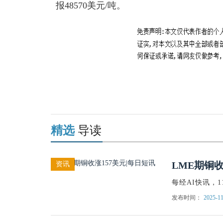
报48570美元/吨。
关键词：
美元
LME
期铜
收跌
157
收
精选
导读
LME期铜收
资讯
每经AI快讯，1
发布时间：
2025-11