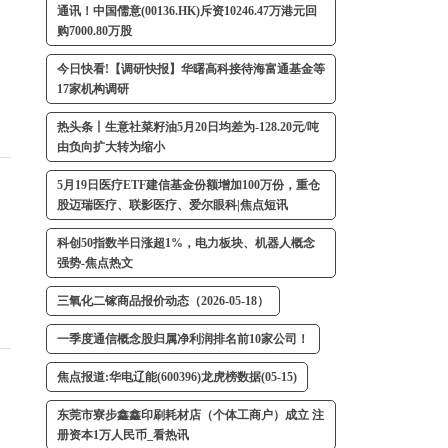
通讯！中国儒意(00136.HK)斥资10246.47万港元回
购7000.80万股
今日快看!【调研快报】华曙高科接待海富通基金等
17家机构调研
热头条丨生意社菜籽油5月20日均差为-128.20元/吨
由负向扩大转为缩小
5月19日医疗ETF建信基金份额增加100万份，重仓
股迈瑞医疗、联影医疗、爱尔眼科|焦点短讯
科创50指数半日涨超1%，电力板块、机器人概念
强势-焦点热文
三氧化二镓商品报价动态（2026-05-18）
一季度通信概念股归属净利润排名前10家公司！
焦点报道:华电辽能(600396)龙虎榜数据(05-15)
东莞市寮步鑫鑫印刷耗材店（个体工商户）成立 注
册资本1万人民币_看热讯