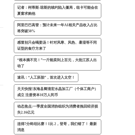
记者：柯蒂斯-琼斯的续约陷入僵局，纽卡可能会在
夏窗求购他
阿里巴巴高管：预计未来一年AI相关产品收入占比
将突破50%
感冒别只会喝姜汤！针对风寒、风热、暑湿等不同
证型的食疗方来了
“根本摘不完！”一斤能卖到上百元，大批江苏人出
动了
速讯：“人工胚胎”，首次进入太空！
天天快报!东海县卿清宏水晶加工厂（个体工商户）
成立 注册资本10万人民币
动态焦点:一季度全国消协组织为消费者挽回经济损
失2.16亿元
连得7分终结比赛！1比 2，登哥，我们错了！ 最新
消息