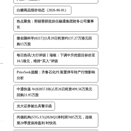
白糖商品报价动态（2026-06-01）
热点聚焦：郭丽蓉获批担任融通集团财务公司董事
长
微创脑科学(02172)5月29日耗资约137.27万港元回
购15万股
每日热讯!大行评级丨瑞银：下调中升控股目标价至
10.5港元，维持“买入”评级
PriceSeek提醒：齐鲁石化PE装置停车转产行情影响
分析
中通快递-W(02057.HK)5月26日耗资499.56万美元
回购21.95万股
光大证券被出具警示函
尚德机构(STG.US)2026Q1净利润7685万元，连续
第20季度保持盈利 时快讯