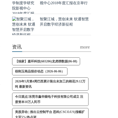
视中心2018年度汇报在京举行
智聚江城，慧创未来 软通智慧
开启数字经济新征程
资讯
more
价
，
【独家】嘉环科技(603206)龙虎榜数据(06-08)
棕刚玉商品报价动态（2026-06-06）
富
2026年5月第4周巴西累计装出未加工的棉花29.12万
有
吨 最新资讯
引
今日观点!东莞市鑫华燊电子科技有限公司成立 注
册资本10万人民币
美股异动 | 推出云控制平台 思科(CSCO.US)涨幅扩
大至5%|热点评