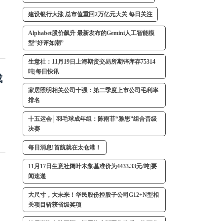
建设银行大涨 总市值重回2万亿元大关 每日关注
Alphabet股价飙升 最新发布的Gemini人工智能模
型“好评如潮”
生意社：11月19日上海期货交易所期锌库存75314
吨|每日快讯
成
家居照明相关公司十强：第二季度上市公司毛利率
排名
十五运会│羽毛球成年组：陈雨菲“雅思”组合晋级
决赛
每日消息!首航就在太仓港！
11月17日生意社阔叶木浆基准价为4433.33元/吨|要
闻速递
大尺寸，大未来！华民股份控股子公司G12+N型相
关项目斩获省级奖项