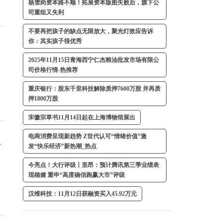
杨雪岗资本路不顺！拓展资本版图失败后，旗下公
司重组又失利
不要再把孩子的缺点无限放大，聚光灯效应告诉
你：其实孩子很优秀
2025年11月15日青海西宁仁杰粮油批发市场有限公
司价格行情-热推荐
重庆银行：股东千里科技解除质押7600万股 并再质
押1800万股
宋徽宗草书11月14日起在上海博物馆展出
电商消费呈现新趋势 Z世代认可“情绪价值”激
农
发“快乐经济”新热潮_热点
今亮点！大行评级丨里昂：预计腾讯第三季业绩表
现稳健 重申“高度确信跑赢大市”评级
汉维科技：11月12日获融资买入45.92万元