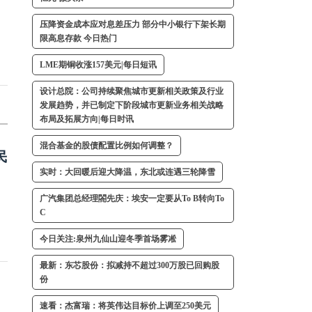
压降资金成本应对息差压力 部分中小银行下架长期
限高息存款 今日热门
LME期铜收涨157美元|每日短讯
设计总院：公司持续聚焦城市更新相关政策及行业
发展趋势，并已制定下阶段城市更新业务相关战略
布局及拓展方向|每日时讯
混合基金的股债配置比例如何调整？
民
实时：大回暖后迎大降温，东北或连遇三轮降雪
广汽集团总经理閤先庆：埃安一定要从To B转向To
C
今日关注:泉州九仙山迎冬季首场雾凇
最新：东芯股份：拟减持不超过300万股已回购股
份
速看：杰富瑞：将英伟达目标价上调至250美元