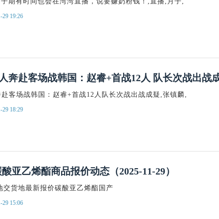
子期有时间也会在湾湾直播，说要赚奶粉钱！,直播,月子,
-29 19:26
3人奔赴客场战韩国：赵睿+首战12人 队长次战出战
奔赴客场战韩国：赵睿+首战12人队长次战出战成疑,张镇麟,
-29 18:29
酸亚乙烯酯商品报价动态（2025-11-29）
地交货地最新报价碳酸亚乙烯酯国产
-29 15:06