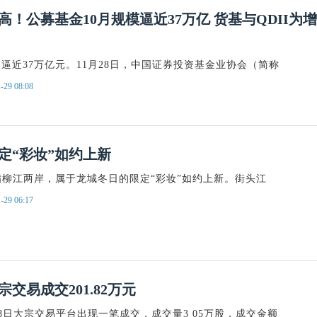
高！公募基金10月规模逼近37万亿 货基与QDII为增
逼近37万亿元。11月28日，中国证券投资基金业协会（简称
-29 08:08
定“彩妆”如约上新
满柳江两岸，属于龙城冬日的限定“彩妆”如约上新。街头江
-29 06:17
交易成交201.82万元
28日大宗交易平台出现一笔成交，成交量3 05万股，成交金额