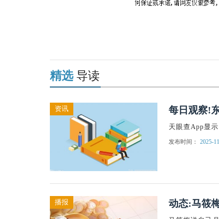
关键词：
隆运动用品有限公司
东莞市
精选
导读
每日观察!
资讯
天眼查App显
发布时间：
2025-11
动态:马筱
播报