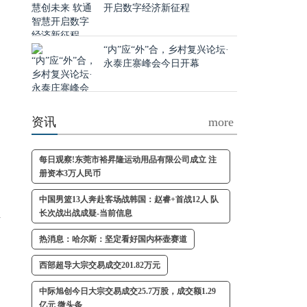
开启数字经济新征程
“内”应“外”合，乡村复兴论坛·
永泰庄寨峰会今日开幕
资讯
more
每日观察!东莞市裕昇隆运动用品有限公司成立 注
册资本3万人民币
围
制
中国男篮13人奔赴客场战韩国：赵睿+首战12人 队
长次战出战成疑-当前信息
活
热消息：哈尔斯：坚定看好国内杯壶赛道
西部超导大宗交易成交201.82万元
中际旭创今日大宗交易成交25.7万股，成交额1.29
亿元 微头条